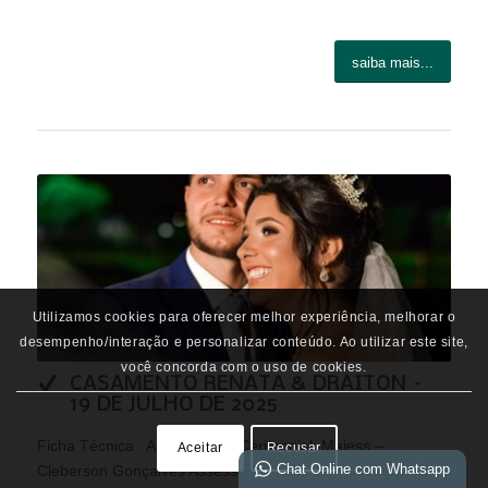
saiba mais...
Utilizamos cookies para oferecer melhor experiência, melhorar o
desempenho/interação e personalizar conteúdo. Ao utilizar este site,
você concorda com o uso de cookies.
CASAMENTO RENATA & DRAITON –
19 DE JULHO DE 2025
Ficha Técnica Assessoria e Cerimonial: Majess –
Aceitar
Recusar
Chat Online com Whatsapp
Cleberson Gonçalves Assessores: Marcos Aires Guine e