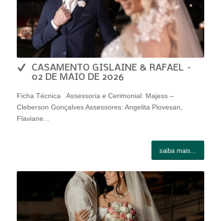
CASAMENTO GISLAINE & RAFAEL –
02 DE MAIO DE 2026
Ficha Técnica Assessoria e Cerimonial: Majess –
Cleberson Gonçalves Assessores: Angelita Piovesan,
Flaviane...
saiba mais...