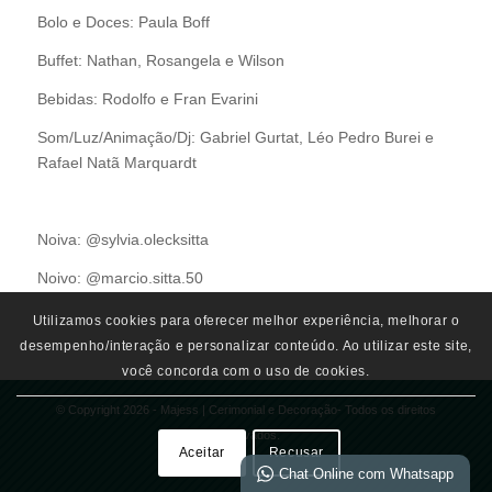
Bolo e Doces: Paula Boff
Buffet: Nathan, Rosangela e Wilson
Bebidas: Rodolfo e Fran Evarini
Som/Luz/Animação/Dj: Gabriel Gurtat, Léo Pedro Burei e
Rafael Natã Marquardt
Noiva: @sylvia.olecksitta
Noivo: @marcio.sitta.50
Utilizamos cookies para oferecer melhor experiência, melhorar o
desempenho/interação e personalizar conteúdo. Ao utilizar este site,
você concorda com o uso de cookies.
© Copyright 2026 - Majess | Cerimonial e Decoração- Todos os direitos
Reservados.
Aceitar
Recusar
Chat Online com Whatsapp