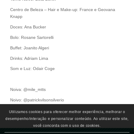
Centro de Beleza – Hair e Make-up: France e Geovana
Knapp
Doces: Ana Bucker
Bolo: Rosane Sartorelli
Buffet: Joanito Algeri
Drinks: Adriam Lima
Som e Luz: Odair Coge
Noiva: @mile_mtts
Noivo: @patrickvilsonsilverio
Utilizamos cookies para oferecer melhor experiência, melhorar o
desempenho/interação e personalizar conteúdo. Ao utilizar este site,
você concorda com o uso de cookies.