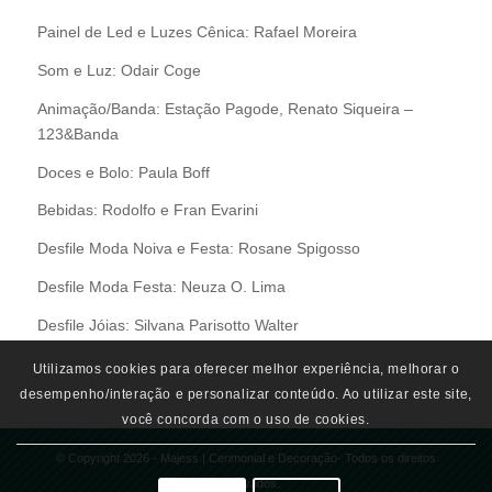
Painel de Led e Luzes Cênica: Rafael Moreira
Som e Luz: Odair Coge
Animação/Banda: Estação Pagode, Renato Siqueira –
123&Banda
Doces e Bolo: Paula Boff
Bebidas: Rodolfo e Fran Evarini
Desfile Moda Noiva e Festa: Rosane Spigosso
Desfile Moda Festa: Neuza O. Lima
Desfile Jóias: Silvana Parisotto Walter
Utilizamos cookies para oferecer melhor experiência, melhorar o
desempenho/interação e personalizar conteúdo. Ao utilizar este site,
você concorda com o uso de cookies.
© Copyright 2026 - Majess | Cerimonial e Decoração- Todos os direitos
Reservados.